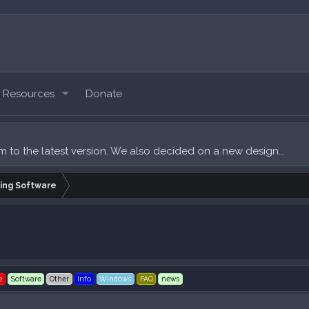
Resources
Donate
um to the latest version. We also decided on a new design...
ing Software
e
Software
Other
Info
Windows
FAQ
news