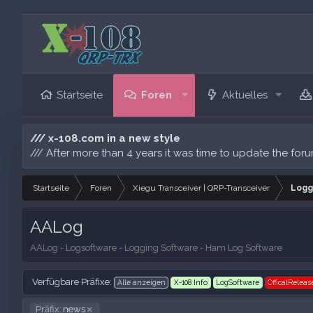
Startseite
Foren
Aktuelles
/// x-108.com in a new style
/// After more than 4 years it was time to update the for
Startseite
Foren
Xiegu Transceiver | QRP-Transceiver
Logg
AALog
AALog - Logsoftware - Logging Software - Ham Log Software
Verfügbare Präfixe:
Alle anzeigen
X-108 Info
LogSoftware
OfficalReleas
Präfix:
news